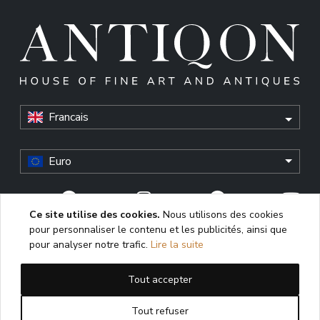
Francais
Euro
Ce site utilise des cookies.
Nous utilisons des cookies
pour personnaliser le contenu et les publicités, ainsi que
© Antiqon, 2026. All rights reserved. “Antiqon” and the
pour analyser notre trafic.
Lire la suite
Antiqon logo are registered trademarks of Antiqonart.
Unauthorized use is strictly prohibited.
Tout accepter
This website uses cookies to enhance user experience,
analyze performance, and ensure proper functioning. By
Tout refuser
continuing to use this site, you consent to the use of cookies