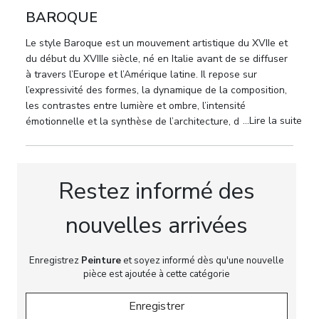
dahlias et bleuets — chaque pétale étant exécuté
BAROQUE
avec une précision de joaillier, l’harmonie des tons
froids et chauds créant l’effet d’une masse florale
Le style Baroque est un mouvement artistique du XVIIe et
vivante et vibrante.
du début du XVIIIe siècle, né en Italie avant de se diffuser
à travers l’Europe et l’Amérique latine. Il repose sur
La composition est organisée en diagonale, typique
l’expressivité des formes, la dynamique de la composition,
des panneaux décoratifs de l’époque. L’accord des
les contrastes entre lumière et ombre, l’intensité
tons chair chaleureux des figures et de la riche
...Lire la suite
émotionnelle et la synthèse de l’architecture, de la
palette florale, presque tissée comme une
peinture, de la sculpture et des arts décoratifs.
tapisserie, illustre l’union harmonieuse de deux
écritures artistiques : la plasticité raffinée de la
Restez informé des
figure (Matthaus Terwesten) et l’opulence baroque
de l’abondance florale (Gaspar Pieter Verbruggen
nouvelles arrivées
II).
Dimensions :
Hauteur : 114 cm, Largeur : 142 cm
Enregistrez
Peinture
et soyez informé dès qu'une nouvelle
pièce est ajoutée à cette catégorie
Technique :
Huile sur toile
Enregistrer
Provenance :
Collection privée européenne ; vente