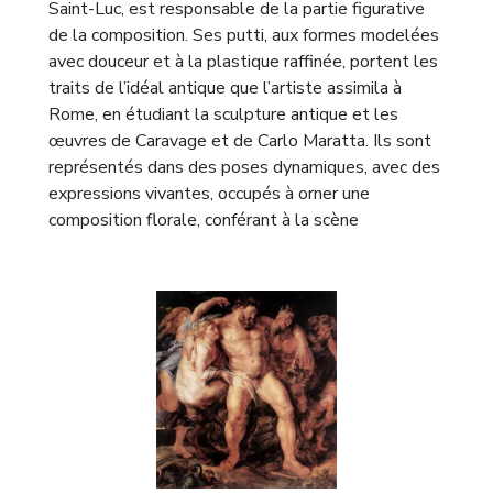
Saint-Luc, est responsable de la partie figurative
de la composition. Ses putti, aux formes modelées
avec douceur et à la plastique raffinée, portent les
traits de l’idéal antique que l’artiste assimila à
Rome, en étudiant la sculpture antique et les
œuvres de Caravage et de Carlo Maratta. Ils sont
représentés dans des poses dynamiques, avec des
expressions vivantes, occupés à orner une
composition florale, conférant à la scène
théâtralité et intensité dramatique.
La partie florale est due à Gaspar Pieter
Verbruggen II (1664–1730) — l’un des plus grands
maîtres flamands de la nature morte florale,
héritier de la riche tradition anversoise. Ses
bouquets sont des compositions complexes de
fleurs de jardin et de fleurs sauvages, peintes avec
une précision botanique et un sens subtil de la
couleur. On y distingue des roses, pivoines, lys,