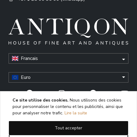
Francais
Euro
Ce site utilise des cookies.
Nous utilisons des cookies
pour personnaliser le contenu et les publicités, ainsi que
© Antiqon, 2026. All rights reserved. “Antiqon” and the
pour analyser notre trafic.
Lire la suite
Antiqon logo are registered trademarks of Antiqonart.
Unauthorized use is strictly prohibited.
Tout accepter
This website uses cookies to enhance user experience,
analyze performance, and ensure proper functioning. By