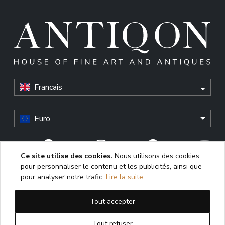
Francais
Euro
Ce site utilise des cookies.
Nous utilisons des cookies
pour personnaliser le contenu et les publicités, ainsi que
© Antiqon, 2026. All rights reserved. “Antiqon” and the
pour analyser notre trafic.
Lire la suite
Antiqon logo are registered trademarks of Antiqonart.
Unauthorized use is strictly prohibited.
Tout accepter
This website uses cookies to enhance user experience,
analyze performance, and ensure proper functioning. By
Tout refuser