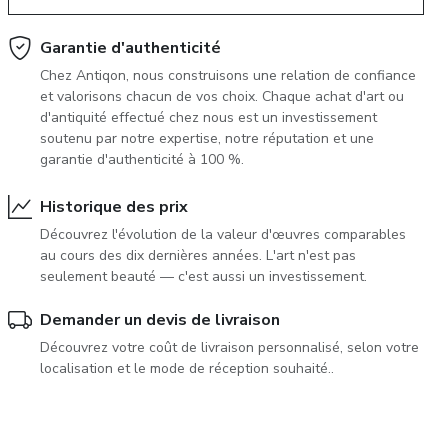
June 5, 2027 12:00
vente aux enchères dantiquités &
Garantie d'authenticité
ans
glossaire a-z
Chez Antiqon, nous construisons une relation de confiance
beaux-arts 5 juin 2027
et valorisons chacun de vos choix. Chaque achat d'art ou
d'antiquité effectué chez nous est un investissement
soutenu par notre expertise, notre réputation et une
garantie d'authenticité à 100 %.
Historique des prix
Découvrez l'évolution de la valeur d'œuvres comparables
au cours des dix dernières années. L'art n'est pas
seulement beauté — c'est aussi un investissement.
Demander un devis de livraison
Découvrez votre coût de livraison personnalisé, selon votre
localisation et le mode de réception souhaité..