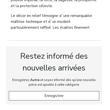
pouvoir impérial, la force, la sagesse, la prospérité
et la protection céleste.
Le décor en relief témoigne d`une remarquable
maîtrise technique et d`un modelé
particulièrement raffiné. Les écailles finement
ciselées, la crinière ondoyante, les griffes
puissantes et l`expression énergique de la tête du
dragon composent un ensemble d`une grande
vitalité, caractéristique des plus belles productions
Restez informé des
d`orfèvrerie chinoise. Le fond est enrichi d`un décor
ciselé qui accentue la profondeur du relief et la
nouvelles arrivées
subtilité des reflets de la lumière sur la surface
argentée.
Enregistrez
Autre
et soyez informé dès qu'une nouvelle
Ce type de récipient en argent était destiné aux
pièce est ajoutée à cette catégorie
arts de la table de prestige, aux présents
Enregistrer
honorifiques ainsi qu`aux collections raffinées,
témoignant de la permanence des traditions
iconographiques chinoises et du haut niveau de