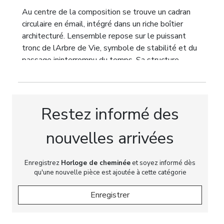
Au centre de la composition se trouve un cadran
circulaire en émail, intégré dans un riche boîtier
architecturé. Lensemble repose sur le puissant
tronc de lArbre de Vie, symbole de stabilité et du
passage ininterrompu du temps. Sa structure
sculpturale se prolonge harmonieusement en une
ramure ajourée se fondant dans un foisonnement
de motifs rocaille.
Restez informé des
Le groupe sculpté principal représente de gracieux
putti jouant avec un chevreau, attribut traditionnel
nouvelles arrivées
de Bacchus, dieu antique du vin et des plaisirs
terrestres. Cette scène allégorique célèbre la joie
de vivre, la jeunesse et linsouciance. Le contraste
Enregistrez
Horloge de cheminée
et soyez informé dès
qu'une nouvelle pièce est ajoutée à cette catégorie
entre ce sujet plein de fantaisie et la
monumentalité de la composition confère à cette
Enregistrer
pendule une profonde portée symbolique, faisant
delle non seulement un instrument de mesure du