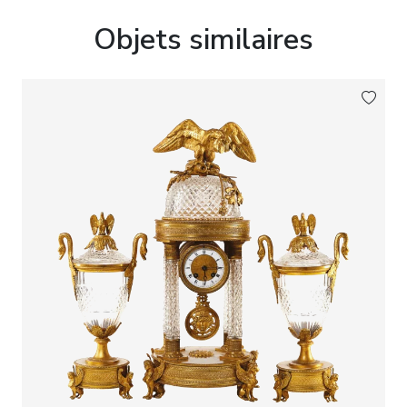
temps, mais également une allégorie de lharmonie,
du bonheur et du renouvellement éternel de la
Objets similaires
nature.
La qualité exceptionnelle de la fonte, la finesse de
la ciselure et la richesse de la dorure témoignent
dune production comptant parmi les plus
remarquables réalisations de la bronzerie dart
française de la période historiciste.
Marque de manufacture :
Guiche Palais Royal
147.
Dimensions :
Hauteur : 52 cm. Largeur : 39 cm.
État de conservation :
Bon état de collection. La pendule est en parfait
état de fonctionnement. Le mouvement a fait
lobjet dune révision complète réalisée par un
horloger professionnel.