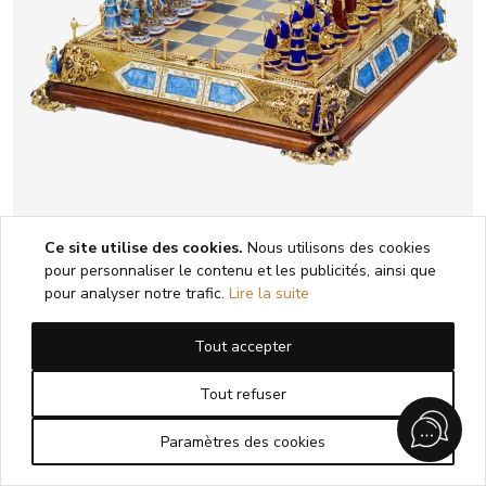
Ce site utilise des cookies.
Nous utilisons des cookies
pour personnaliser le contenu et les publicités, ainsi que
pour analyser notre trafic.
Lire la suite
JEU D’ÉCHECS DE STYLE HISTORICISTE
AVEC ÉMAIL. MAÎTRE A. KÖNIG AUTRICHE-
Tout accepter
HONGRIE, DÉBUT DU XXe SIÈCLE
Tout refuser
1
2
3
4
5
Paramètres des cookies