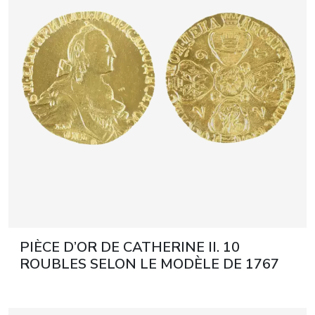
June 5, 2027 12:00
vente aux enchères dantiquités &
ans
glossaire a-z
beaux-arts 5 juin 2027
PIÈCE D’OR DE CATHERINE II. 10
ROUBLES SELON LE MODÈLE DE 1767
MDP 1972.