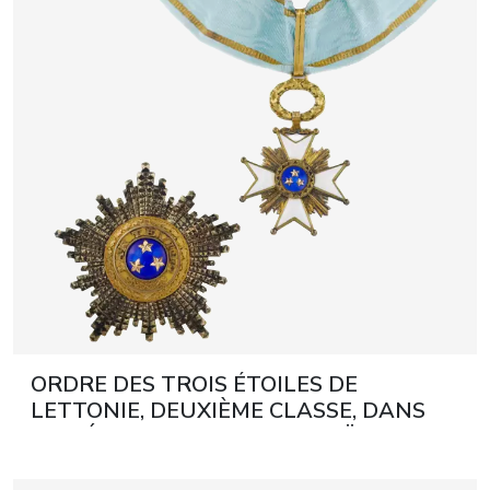
artistes & artis
espace presse
ORDRE DES TROIS ÉTOILES DE
LETTONIE, DEUXIÈME CLASSE, DANS
SON ÉCRIN DORIGINE. F.W. MÜLLER,
RIGA. ANNÉES 1920–1930