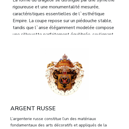
La forme du drageoir se distingue par une symétrie
rigoureuse et une monumentalité mesurée,
caractéristiques essentielles de l`esthétique
Empire. La coupe repose sur un piédouche stable,
tandis que l`anse élégamment modelée compose
une silhouette parfaitement équilibrée, soulignant
le caractère cérémoniel de l`ensemble. Le décor
associe la retenue classique à une ornementation
d`une grande finesse plastique. Les guirlandes
florales et les acrotères ornant les attaches de
l`anse apportent une note de raffinement tout en
annonçant discrètement les tendances décoratives
qui s`épanouiront plus tard dans l`historicisme.
Actif à Saint-Pétersbourg à partir de 1836,
Thomas Sohka figure parmi les plus éminents
ARGENT RUSSE
maîtres orfèvres finlandais ayant exercé dans la
capitale impériale russe. Ses réalisations se
L’argenterie russe constitue l’un des matériaux
distinguent par une qualité d`exécution
fondamentaux des arts décoratifs et appliqués de la