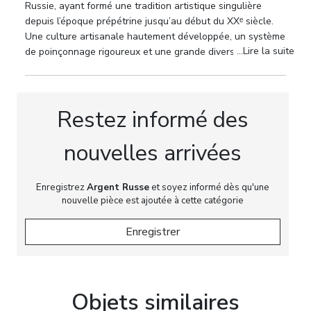
exceptionnelle, une ciselure d`une grande précision
Russie, ayant formé une tradition artistique singulière
et une parfaite maîtrise du goût artistique de son
depuis l’époque prépétrine jusqu’au début du XXᵉ siècle.
époque. Le présent drageoir constitue un
Une culture artisanale hautement développée, un système
témoignage remarquable de son œuvre et
...Lire la suite
de poinçonnage rigoureux et une grande diversité de
présente un intérêt majeur tant pour les
techniques ont permis l’émergence d’un ensemble
d’œuvres reconnu sur le plan international.
collectionneurs d`argenterie impériale russe que
pour les collections muséales consacrées aux arts
Restez informé des
décoratifs du XIXᵉ siècle.
Poinçons :
Poinçon du maître
« TS »
de Thomas
nouvelles arrivées
Sohka. Poinçon de ville de Saint-Pétersbourg.
Poinçon de titre
84
. Poinçon du maître essayeur
«
Enregistrez
Argent Russe
et soyez informé dès qu'une
DT »
daté
1837
.
nouvelle pièce est ajoutée à cette catégorie
Dimensions :
À préciser.
Enregistrer
Poids :
224 g.
État :
Bon état de conservation. Légères traces
d`usage et d`ancienneté conformes à l`âge de
Objets similaires