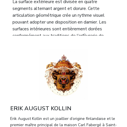
La surface extérieure est divisée en quatre
segments alternant argent et dorure. Cette
articulation géométrique crée un rythme visuel
pouvant adopter une disposition en damier. Les
surfaces intérieures sont entièrement dorées
conformément aux traditions de l’orfèvrerie de
table. La base profilée et la tige élégante
reflètent l’esthétique de l’Historisme
pétersbourgeois avec des références à la
Renaissance italienne.
L’œuvre est réalisée par Erik August Kollin (1836-
1901), maître important du premier période de la
Maison Fabergé.
Poinçons:
Poinçon du maître “E.K.”; poinçon de
titre “84” avec les armoiries de Saint-Pétersbourg;
ERIK AUGUST KOLLIN
marques d’atelier supplémentaires à l’intérieur.
Erik August Kollin est un joaillier d’origine finlandaise et le
Dimensions:
Hauteur: 12 cm; diamètre: 5,5 cm.
premier maître principal de la maison Carl Fabergé à Saint-