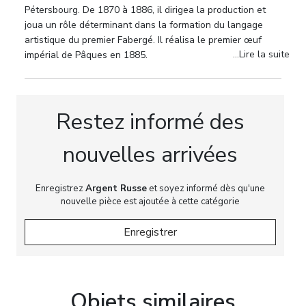
Pétersbourg. De 1870 à 1886, il dirigea la production et
Poids:
109 g.
joua un rôle déterminant dans la formation du langage
artistique du premier Fabergé. Il réalisa le premier œuf
État:
Bon état. Dorure régulière. Légère usure à la
...Lire la suite
impérial de Pâques en 1885.
base. Sans déformations ni restaurations.
Provenance:
Collection privée.
Restez informé des
nouvelles arrivées
Enregistrez
Argent Russe
et soyez informé dès qu'une
nouvelle pièce est ajoutée à cette catégorie
Enregistrer
Objets similaires