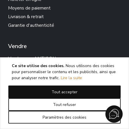
Moyens de paiement
Livraison & retrait
Garantie d'authenticité
Vendre
Vendre avec ANTIQON
Ce site utilise des cookies.
Nous utilisons des cookies
Demander une estimation
pour personnaliser le contenu et les publicités, ainsi que
pour analyser notre trafic.
Lire la suite
Services
Tout accepter
Expertise
Tout refuser
Recherche privée d'œuvres
Conseil en collection & décoration
Paramètres des cookies