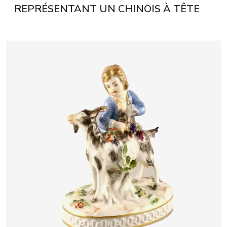
REPRÉSENTANT UN CHINOIS À TÊTE
MOBILE. ALLEMAGNE. TOURNANT DES
XIXᵉ ET XXᵉ SIÈCLES