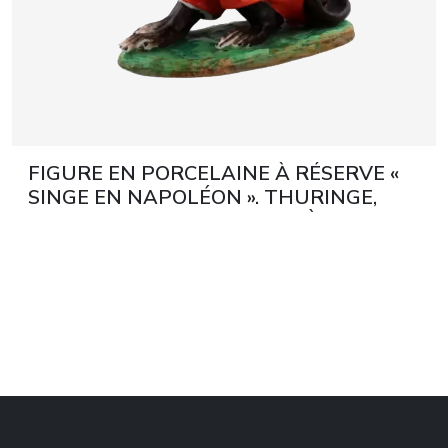
FIGURE EN PORCELAINE À RÉSERVE «
SINGE EN NAPOLÉON ». THURINGE,
ALLEMAGNE. FIN DU XIXE SIÈCLE,
DÉBUT DU XXE SIÈCLE.