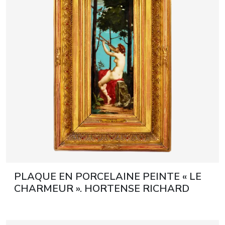
artistes & artis
espace presse
PLAQUE EN PORCELAINE PEINTE « LE
CHARMEUR ». HORTENSE RICHARD
(1847–1900). FRANCE, FIN DU XIXe
SIÈCLE