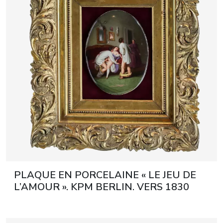
En savoir plus
En savoir plus
journal
Résultats des enchères
All events
PLAQUE EN PORCELAINE « LE JEU DE
L’AMOUR ». KPM BERLIN. VERS 1830