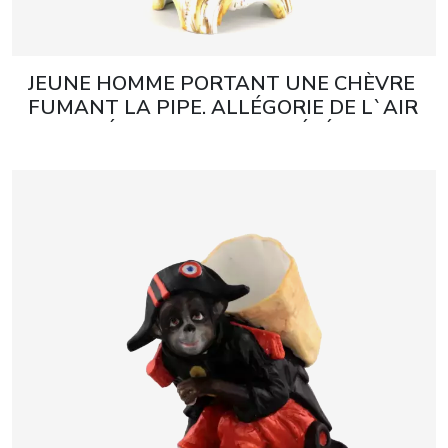
JEUNE HOMME PORTANT UNE CHÈVRE
FUMANT LA PIPE. ALLÉGORIE DE L`AIR
DE LA SÉRIE « LES QUATRE ÉLÉMENTS
». KÖNIGLICHE PORZELLAN-
MANUFAKTUR BERLIN (KPM).
ALLEMAGNE, FIN DU XIXE SIÈCLE