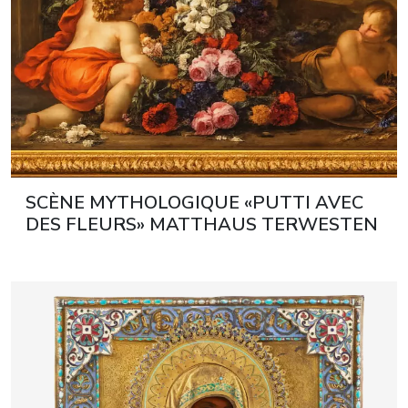
SCÈNE MYTHOLOGIQUE «PUTTI AVEC
DES FLEURS» MATTHAUS TERWESTEN
(1670–1757) ET GASPAR PIETER
VERBRUGGEN II (1664–1730)