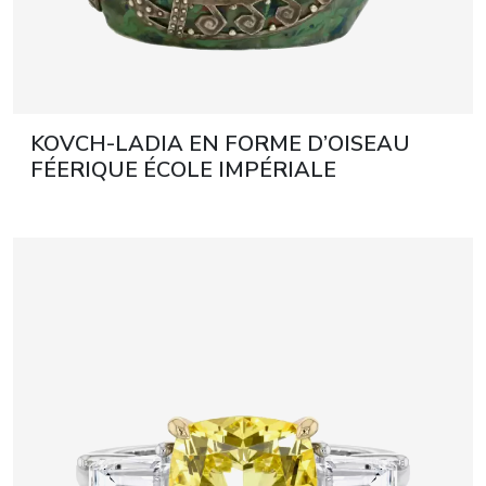
KOVCH-LADIA EN FORME D’OISEAU
FÉERIQUE ÉCOLE IMPÉRIALE
STROGANOV, MONTURE EN ARGENT
PAR LA MAISON KARL FABERGÉ
RUSSIE, MOSCOU, 1908–1917