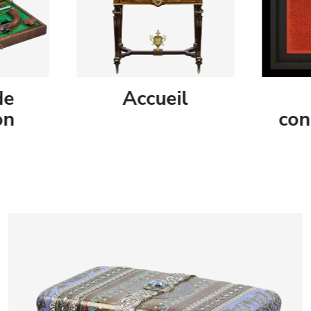
artistes & artis
espace presse
de
Accueil
on
con