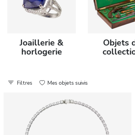
En savoir plus
En savoir plus
journal
Joaillerie &
Objets 
Résultats des enchères
All events
horlogerie
collecti
Filtres
Mes objets suivis