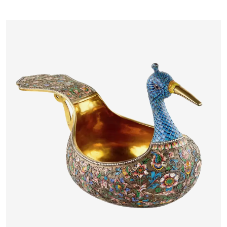
MASSYS FLANDRE, FIN DU XVIᵉ SIÈCLE