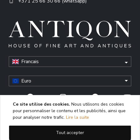
+371 25 66 30 66 (whatsapp)
Francais
Euro
Ce site utilise des cookies.
Nous utilisons des cookies
pour personnaliser le contenu et les publicités, ainsi que
© Antiqon, 2026. All rights reserved. “Antiqon” and the
pour analyser notre trafic.
Lire la suite
Antiqon logo are registered trademarks of Antiqonart.
Unauthorized use is strictly prohibited.
Tout accepter
This website uses cookies to enhance user experience,