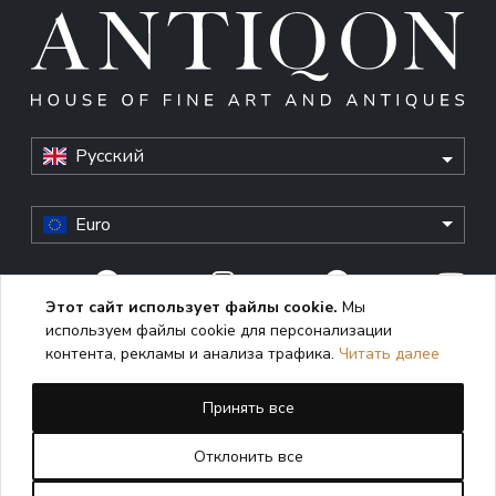
Русский
Euro
Этот сайт использует файлы cookie.
Мы
используем файлы cookie для персонализации
© Antiqon, 2026. All rights reserved. “Antiqon” and the
контента, рекламы и анализа трафика.
Читать далее
Antiqon logo are registered trademarks of Antiqonart.
Unauthorized use is strictly prohibited.
Принять все
This website uses cookies to enhance user experience,
analyze performance, and ensure proper functioning. By
Отклонить все
continuing to use this site, you consent to the use of cookies
in accordance with our
Cookie Policy