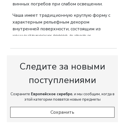
винных погребов при слабом освещении.
Чаша имеет традиционную круглую форму с
характерным рельефным декором
внутренней поверхности, состоящим из
концентрических поясов, выпуклых
«жемчужин» и гранёных элементов, которые
усиливали отражение света на поверхности
вина, облегчая его визуальную оценку.
Внутренняя поверхность покрыта
Следите за новыми
золочением, предохраняющим серебро от
воздействия винных кислот и исключающим
поступлениями
влияние металла на вкус напитка.
Сохраните
Изделие является характерным образцом
Европейское серебро
, и мы сообщим, когда в
этой категории появятся новые предметы
французского серебряного искусства эпохи
Июльской монархии и Второй империи,
Сохранить
сочетая высокое качество исполнения,
функциональность и традиции французской