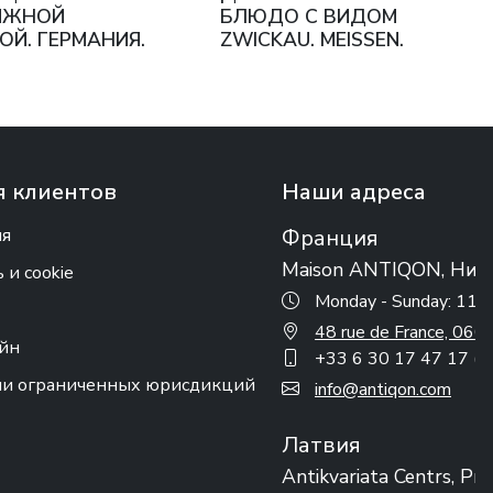
ИЖНОЙ
БЛЮДО С ВИДОМ
ОЙ. ГЕРМАНИЯ.
ZWICKAU. MEISSEN.
XIX–XX ВЕКОВ
1815 - 1860 ГГ.
 клиентов
Наши адреса
ия
Франция
Maison ANTIQON, Ниц
и cookie
Monday - Sunday: 11:
48 rue de France, 0
айн
+33 6 30 17 47 17 (w
ии ограниченных юрисдикций
info@antiqon.com
Латвия
Antikvariata Centrs, Ри