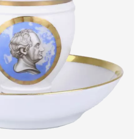
е
е
художники и мас
медиацентр