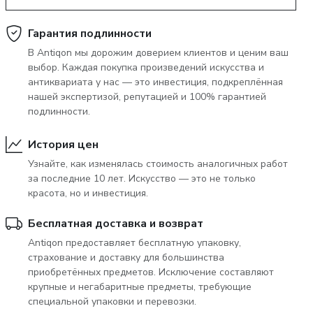
Гарантия подлинности
June 5, 2027 12:00
тера
глоссарий а-я
аукцион «антиквариат и изящное
В Antiqon мы дорожим доверием клиентов и ценим ваш
выбор. Каждая покупка произведений искусства и
искусство» 5 июня 2027 года
антиквариата у нас — это инвестиция, подкреплённая
нашей экспертизой, репутацией и 100% гарантией
подлинности.
История цен
Узнайте, как изменялась стоимость аналогичных работ
за последние 10 лет. Искусство — это не только
красота, но и инвестиция.
Бесплатная доставка и возврат
Antiqon предоставляет бесплатную упаковку,
страхование и доставку для большинства
приобретённых предметов. Исключение составляют
крупные и негабаритные предметы, требующие
специальной упаковки и перевозки.