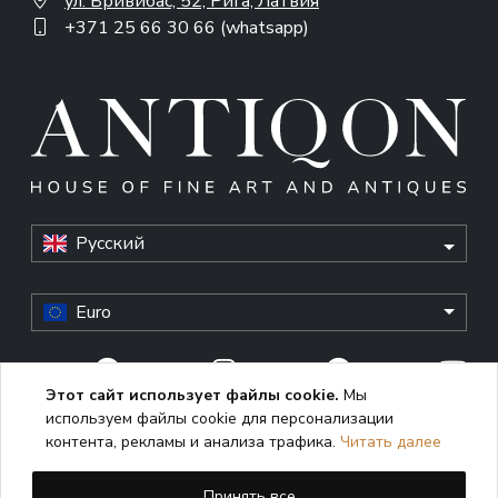
ул. Бривибас, 52, Рига, Латвия
+371 25 66 30 66 (whatsapp)
Русский
Euro
Этот сайт использует файлы cookie.
Мы
используем файлы cookie для персонализации
© Antiqon, 2026. All rights reserved. “Antiqon” and the
контента, рекламы и анализа трафика.
Читать далее
Antiqon logo are registered trademarks of Antiqonart.
Unauthorized use is strictly prohibited.
Принять все