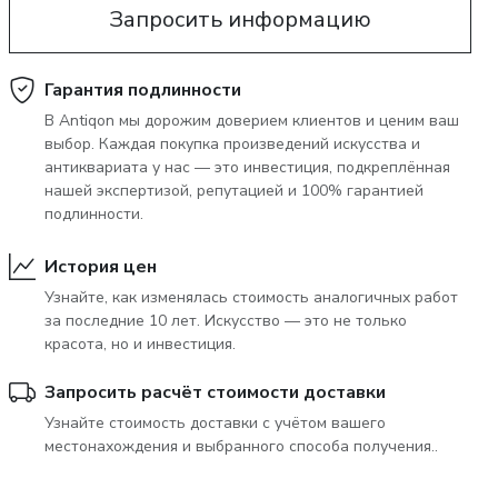
Запросить информацию
June 5, 2027 12:00
тера
глоссарий а-я
аукцион «антиквариат и изящное
Гарантия подлинности
искусство» 5 июня 2027 года
В Antiqon мы дорожим доверием клиентов и ценим ваш
выбор. Каждая покупка произведений искусства и
антиквариата у нас — это инвестиция, подкреплённая
нашей экспертизой, репутацией и 100% гарантией
подлинности.
История цен
Узнайте, как изменялась стоимость аналогичных работ
за последние 10 лет. Искусство — это не только
красота, но и инвестиция.
Запросить расчёт стоимости доставки
Узнайте стоимость доставки с учётом вашего
местонахождения и выбранного способа получения..