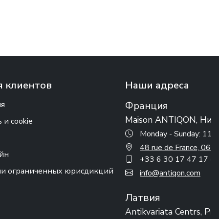
 клиентов
Наши адреса
ия
Франция
Maison ANTIQON, Ниц
и cookie
Monday - Sunday: 11:
48 rue de France, 0
айн
+33 6 30 17 47 17 (w
ии ограниченных юрисдикций
info@antiqon.com
Латвия
Antikvariata Centrs, Ри