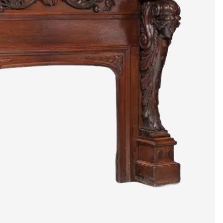
е
е
художники и мас
медиацентр