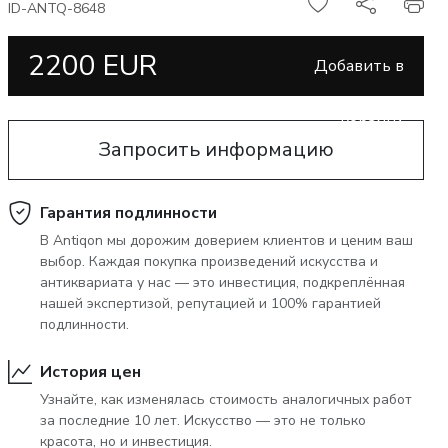
ID-ANTQ-8648
June 5, 2027 12:00
тера
глоссарий а-я
2200 EUR
Добавить в
аукцион «антиквариат и изящное
искусство» 5 июня 2027 года
корзину
Запросить информацию
Гарантия подлинности
В Antiqon мы дорожим доверием клиентов и ценим ваш
выбор. Каждая покупка произведений искусства и
антиквариата у нас — это инвестиция, подкреплённая
нашей экспертизой, репутацией и 100% гарантией
подлинности.
История цен
Узнайте, как изменялась стоимость аналогичных работ
за последние 10 лет. Искусство — это не только
красота, но и инвестиция.