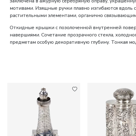
заключена в ажурную серебряную оправу, украшенн
мотивами. Изящные ручки плавно изгибаются вдоль 
растительными элементами, органично связывающим
Откидные крышки с позолоченной внутренней пове
навершиями. Сочетание прозрачного стекла, холодног
предметам особую декоративную глубину. Тонкая мо
мельчайшим деталям свидетельствуют о высоком уро
мастерской Tétard Frères.
Сохранившиеся как парный комплект, кувшины пред
французского художественного серебра и предметов 
Клейма:
Французское пробирное клеймо в виде голо
клеймо мастерской Tétard Frères. Париж, после 190
соответствует французскому серебряному стандарту,
оригиналом.
Размеры:
Высота каждого кувшина: 30 см.
Состояние:
Очень хорошее коллекционное состояние