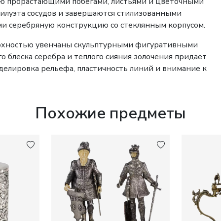
ую прорастающими побегами, листьями и цветочными
силуэта сосудов и завершаются стилизованными
и серебряную конструкцию со стеклянным корпусом.
рхностью увенчаны скульптурными фигуративными
о блеска серебра и теплого сияния золочения придает
делировка рельефа, пластичность линий и внимание к
вне исполнения, характерном для произведений
Похожие предметы
ставляют значительный интерес для коллекционеров
парадной сервировки эпохи Belle Époque.
вы Минервы в восьмиугольном щитке. Ромбовидное
3 года. Представленное клеймо головы Минервы
 точная категория пробы требует сверки с
. Незначительные следы поверхностного износа