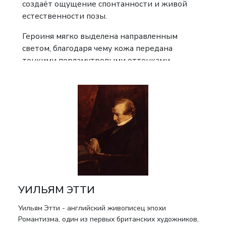
создаёт ощущение спонтанности и живой
естественности позы.
Героиня мягко выделена направленным
светом, благодаря чему кожа передана
тонкими перламутровыми оттенками -
характерным приёмом мастера,
стремившегося соединить чувственность с
академической строгостью формы.
Ландшафтный фон с густой листвой и
открывающейся перспективой английского
парка усиливает романтическое звучание
произведения, формируя атмосферу
уединённой идиллии.
Подобные изображения занимали особое
УИЛЬЯМ ЭТТИ
место в искусстве Этти, который
рассматривал наготу не как провокацию, а как
Уильям Этти - английский живописец эпохи
высшую форму художественного идеала,
Романтизма, один из первых британских художников,