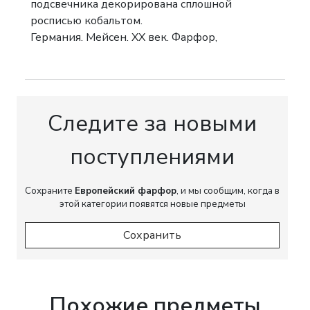
подсвечника декорирована сплошной
росписью кобальтом.
Германия. Мейсен. ХХ век. Фарфор,
подглазурное крытье кобальтом и
надглазурная полихромная роспись.
Золочение. Роспись трафаретная с
изображением букета цветов, получившего
Следите за новыми
наименование «мейсенский букет». Состояние
отличное. Высота - 15.2 см, размер основания
поступлениями
- 6.0х6.0 см. Стандартная производственная
марка Мейсена. Марка мануфактуры
представлена на дне предмета, рисованная
Сохраните
Европейский фарфор
, и мы сообщим, когда в
кобальтом, подглазурная - «скрещенные
этой категории появятся новые предметы
мечи», Мейсен, ХХ век.
Сохранить
Похожие предметы