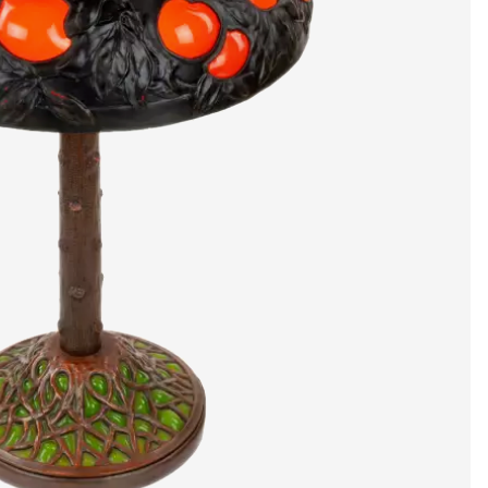
е
е
художники и мас
медиацентр