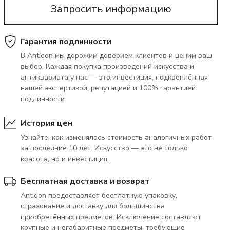
Запросить информацию
June 5, 2027 12:00
тера
глоссарий а-я
аукцион «антиквариат и изящное
Гарантия подлинности
искусство» 5 июня 2027 года
В Antiqon мы дорожим доверием клиентов и ценим ваш
выбор. Каждая покупка произведений искусства и
антиквариата у нас — это инвестиция, подкреплённая
нашей экспертизой, репутацией и 100% гарантией
подлинности.
История цен
Узнайте, как изменялась стоимость аналогичных работ
за последние 10 лет. Искусство — это не только
красота, но и инвестиция.
Бесплатная доставка и возврат
Antiqon предоставляет бесплатную упаковку,
страхование и доставку для большинства
приобретённых предметов. Исключение составляют
крупные и негабаритные предметы, требующие