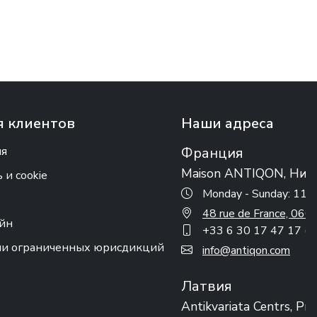
 клиентов
Наши адреса
ия
Франция
Maison ANTIQON, Ниц
и cookie
Monday - Sunday: 11:
48 rue de France, 0
айн
+33 6 30 17 47 17 (w
ии ограниченных юрисдикций
info@antiqon.com
Латвия
Antikvariata Centrs, Ри