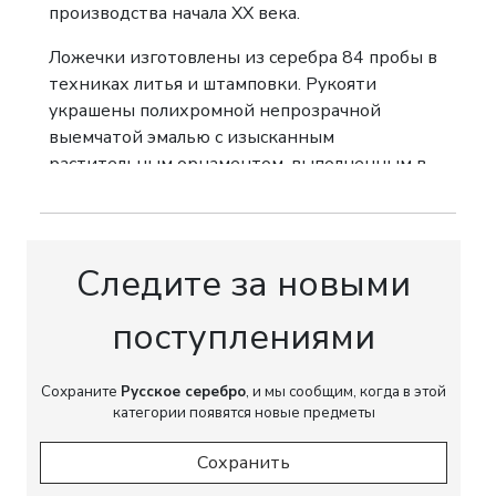
производства начала XX века.
Ложечки изготовлены из серебра 84 пробы в
техниках литья и штамповки. Рукояти
украшены полихромной непрозрачной
выемчатой эмалью с изысканным
растительным орнаментом, выполненным в
насыщенной цветовой гамме. Контраст яркой
эмали с серебряной поверхностью и
сохранившимися следами позолоты придаёт
изделиям особую декоративную
Следите за новыми
выразительность, характерную для лучших
московских эмальерных мастерских своего
поступлениями
времени.
Сохраните
Комплект сохранился в оригинальном
Русское серебро
, и мы сообщим, когда в этой
категории появятся новые предметы
деревянном кофре с тканевой отделкой,
изготовленном специально для данного
Сохранить
набора. Наличие оригинального футляра