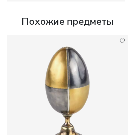
значительно повышает коллекционную
привлекательность и историческую ценность
предмета.
Похожие предметы
Клейма:
Пробирное клеймо в овальном
щитке: 84 проба серебра, женская головка в
кокошнике, обращённая влево, инициалы
«ИЛ». Московское окружное пробирное
управление. Управляющий Московским
окружным пробирным управлением - Иван
Сергеевич Лебедкин. Период использования
клейма: 1908-1917 годы.
Клеймо мастера: инициалы «В.А.» с точкой в
прямоугольном щитке - клеймо серебряных
дел мастера Василия Ивановича Андреева,
работавшего в Москве в 1908-1917 годах.
Размеры:
Длина ложки: 11 см. Ширина ложки:
2,3 см. Размеры кофра: 16,0 × 11,6 × 2,7 см.