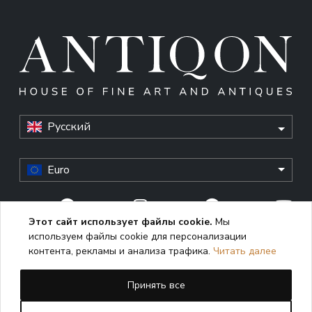
Русский
Euro
Этот сайт использует файлы cookie.
Мы
используем файлы cookie для персонализации
© Antiqon, 2026. All rights reserved. “Antiqon” and the
контента, рекламы и анализа трафика.
Читать далее
Antiqon logo are registered trademarks of Antiqonart.
Unauthorized use is strictly prohibited.
Принять все
This website uses cookies to enhance user experience,
analyze performance, and ensure proper functioning. By