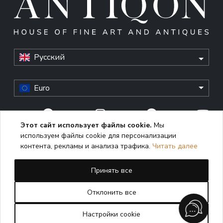
Русский
Euro
Этот сайт использует файлы cookie.
Мы
используем файлы cookie для персонализации
© Antiqon, 2026. All rights reserved. “Antiqon” and the
контента, рекламы и анализа трафика.
Читать далее
Antiqon logo are registered trademarks of Antiqonart.
Unauthorized use is strictly prohibited.
Принять все
This website uses cookies to enhance user experience,
analyze performance, and ensure proper functioning. By
Отклонить все
continuing to use this site, you consent to the use of cookies
in accordance with our
Cookie Policy
Настройки cookie