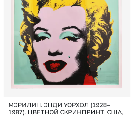
June 5, 2027 12:00
тера
глоссарий а-я
аукцион «антиквариат и изящное
искусство» 5 июня 2027 года
МЭРИЛИН. ЭНДИ УОРХОЛ (1928–
1987). ЦВЕТНОЙ СКРИНПРИНТ. США,
1970-Е ГОДЫ