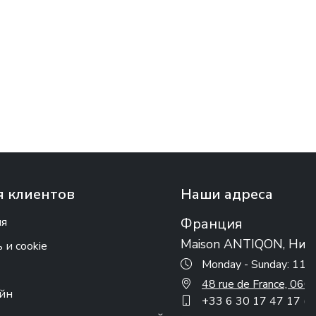
 клиентов
Наши адреса
ия
Франция
Maison ANTIQON, Ниц
и cookie
Monday - Sunday: 11:
48 rue de France, 0
айн
+33 6 30 17 47 17 (w