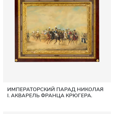
Узнать больш
Узнать больш
журнал
Результаты аукциона
Все события
ИМПЕРАТОРСКИЙ ПАРАД НИКОЛАЯ
I. АКВАРЕЛЬ ФРАНЦА КРЮГЕРА.
РОССИЯ 1847 ГОД