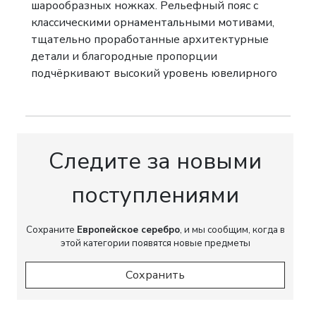
шарообразных ножках. Рельефный пояс с
классическими орнаментальными мотивами,
тщательно проработанные архитектурные
детали и благородные пропорции
подчёркивают высокий уровень ювелирного
исполнения.
Внутренние съёмные стеклянные вставки
обеспечивают практичность использования и
подчёркивают первоначальное назначение
Следите за новыми
предметов. Комплект дополнен двумя
серебряными ложечками и оригинальным
поступлениями
футляром с шёлковой внутренней отделкой,
что делает ансамбль особенно
Сохраните
Европейское серебро
, и мы сообщим, когда в
привлекательным для коллекционеров
этой категории появятся новые предметы
французского серебра и ценителей
предметов сервировки эпохи Belle Époque.
Сохранить
Клейма:
Пробирное клеймо Франции с