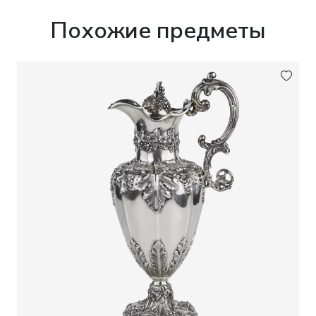
изображением головы Минервы в щитке.
Клеймо производителя.
Похожие предметы
Вес:
Общий вес серебра: 73 г.
Состояние:
Хорошее. Незначительные следы
бытования, соответствующие возрасту.
Стеклянные вставки и кофр сохранились.