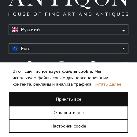
Русский
Euro
Этот сайт использует файлы cookie.
Мы
используем файлы cookie для персонализации
© Antiqon, 2026. All rights reserved. “Antiqon” and the
контента, рекламы и анализа трафика.
Читать далее
Antiqon logo are registered trademarks of Antiqonart.
Unauthorized use is strictly prohibited.
Принять все
This website uses cookies to enhance user experience,
analyze performance, and ensure proper functioning. By
Отклонить все
continuing to use this site, you consent to the use of cookies
in accordance with our
Cookie Policy
Настройки cookie