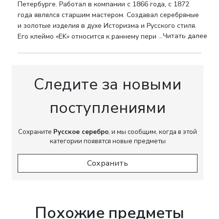
аккуратная посадка ручки, выверенные
Петербурге. Работал в компании с 1866 года, с 1872
пропорции ножки и основания
года являлся старшим мастером. Создавал серебряные
свидетельствуют о работе опытной
и золотые изделия в духе Историзма и Русского стиля.
мастерской, связанной с кругом Фаберже.
...Читать далее
Его клеймо «EK» относится к раннему периоду
становления бренда Фаберже.
Клейма:
Именник мастера «ЕК» - Эрик Коллин;
пробирное клеймо Санкт-Петербурга с датой
«1887»; проба «84»; инициалы пробирного
Следите за новыми
мастера «ИЕ»; герб Санкт-Петербурга.
поступлениями
Размеры:
Высота - 23 см; Диаметр - 25,5 см.
Вес:
671 г.
Сохраните
Русское серебро
, и мы сообщим, когда в этой
категории появятся новые предметы
Состояние:
Хорошее. Незначительные
поверхностные следы бытования,
Сохранить
соответствующие возрасту. Без деформаций
и утрат.
Происхождение:
Частная коллекция.
Похожие предметы