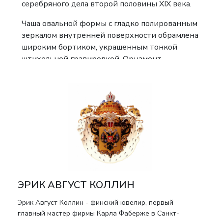
серебряного дела второй половины XIX века.
Чаша овальной формы с гладко полированным
зеркалом внутренней поверхности обрамлена
широким бортиком, украшенным тонкой
штихельной гравировкой. Орнамент
построен на симметричных цветочных
гирляндах и стилизованных растительных
мотивах, дополненных
геометризированными узлами,
перекликающимися с панславянской
орнаментикой. Край подчеркнут бисерным
пояском. Подвижная ручка с шарообразными
элементами и центральной муфтой придаёт
предмету парадный характер и
одновременно сохраняет функциональность.
ЭРИК АВГУСТ КОЛЛИН
Изделие демонстрирует высокое качество
Эрик Август Коллин - финский ювелир, первый
обработки серебра: чёткая линия гравировки,
главный мастер фирмы Карла Фаберже в Санкт-