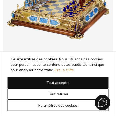
Ce site utilise des cookies.
Nous utilisons des cookies
pour personnaliser le contenu et les publicités, ainsi que
pour analyser notre trafic.
Lire la suite
JEU D’ÉCHECS DE STYLE HISTORICISTE
AVEC ÉMAIL. MAÎTRE A. KÖNIG AUTRICHE-
Tout accepter
HONGRIE, DÉBUT DU XXe SIÈCLE
Tout refuser
1
2
3
4
5
Paramètres des cookies